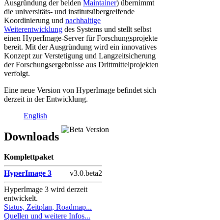
Ausgründung der beiden
Maintainer
) übernimmt
die universitäts- und institutsübergreifende
Koordinierung und
nachhaltige
Weiterentwicklung
des Systems und stellt selbst
einen HyperImage-Server für Forschungsprojekte
bereit. Mit der Ausgründung wird ein innovatives
Konzept zur Verstetigung und Langzeitsicherung
der Forschungsergebnisse aus Drittmittelprojekten
verfolgt.
Eine neue Version von HyperImage befindet sich
derzeit in der Entwicklung.
Primärer
English
Seitenleisten
Downloads
Widget-
Bereich
Komplettpaket
HyperImage 3
v3.0.beta2
HyperImage 3 wird derzeit
entwickelt.
Status, Zeitplan, Roadmap...
Quellen und weitere Infos...