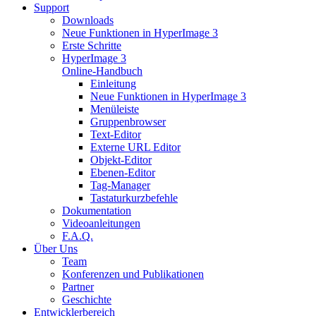
Support
Downloads
Neue Funktionen in HyperImage 3
Erste Schritte
HyperImage 3
Online-Handbuch
Einleitung
Neue Funktionen in HyperImage 3
Menüleiste
Gruppenbrowser
Text-Editor
Externe URL Editor
Objekt-Editor
Ebenen-Editor
Tag-Manager
Tastaturkurzbefehle
Dokumentation
Videoanleitungen
F.A.Q.
Über Uns
Team
Konferenzen und Publikationen
Partner
Geschichte
Entwicklerbereich