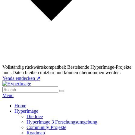
Vollständig rückwärtskompatibel: Bestehende HyperImage-Projekte
und -Daten bleiben nutzbar und können übernommen werden.
Yenda entdecken
↗
Zum
Inhalt
Suche
Suchen
HyperImage
Offizielle Seite der Open-Source Virtuellen Forschungsumgebung
springen
nach:
Menü
Primäres
Home
HyperImage
Menü
Die Idee
HyperImage 3 Forschungsumgebung
Community-Projekte
Roadmap